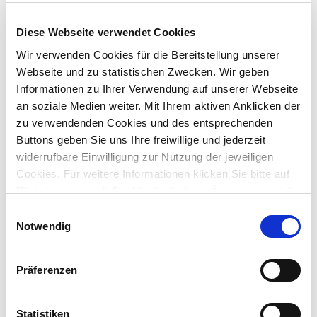
oder regionalen Treffen bei der AOK teil.
Diese Webseite verwendet Cookies
Bei Teillnahmewunsch
senden Schulen die ausgefüllten
Wir verwenden Cookies für die Bereitstellung unserer
Bögen (Gesundheitspartnerschaft und Planungs- und
Webseite und zu statistischen Zwecken. Wir geben
Zielbogen) per Mail an:
Informationen zu Ihrer Verwendung auf unserer Webseite
gesundmachtschule(at)aekno.de
.
an soziale Medien weiter. Mit Ihrem aktiven Anklicken der
zu verwendenden Cookies und des entsprechenden
Gerne können Sie uns auch über
Buttons geben Sie uns Ihre freiwillige und jederzeit
das
Kontaktformular
anschreiben. Telefonisch
widerrufbare Einwilligung zur Nutzung der jeweiligen
erreichen Sie uns über die rechts aufgeführten
Cookies. Für weitere Informationen klicken Sie bitte auf
"Details anzeigen". Die Möglichkeit zur Änderung besteht
Rufnummern.
auf der Seite "Datenschutzerklärung".
Einwilligungsauswahl
Weitere Informationen zu dem Konzept von
Gesund
Datenschutzerklärung
|
Impressum
Notwendig
macht Schule
finden Sie
hier
.
Präferenzen
Die Entwicklung von Gesund macht
Schule
Statistiken