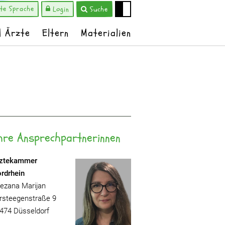
hte Sprache
Login
Suche
d Ärzte
Eltern
Materialien
hre Ansprechpartnerinnen
ztekammer
rdrhein
ezana Marijan
rsteegenstraße 9
474 Düsseldorf