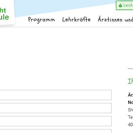
Leic
Programm
Lehrkräfte
Ärztinnen un
I
Är
No
Sn
Te
40