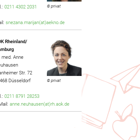
© privat
l.:
0211 4302 2031
il:
snezana.marijan(at)aekno.de
K Rheinland/
amburg
. med. Anne
uhausen
nheimer Str. 72
468 Düsseldorf
© privat
l.:
0211 8791 28253
Mail:
anne.neuhausen(at)rh.aok.de