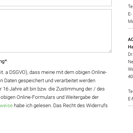
Te
E-
Ma
AO
H
Dr
ung*
Ne
Wa
 1 lit. a DSGVO), dass meine mit dem obigen Online-
40
n Daten gespeichert und verarbeitet werden
er 16 Jahre alt bin bzw. die Zustimmung der / des
Te
 obigen Online-Formulars und Weitergabe der
E-
nweise
habe ich gelesen. Das Recht des Widerrufs