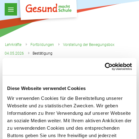
Lehrkräfte
Fortbildungen
Vorstellung der Bewegungsbox
04.05.2026
Bestätigung
Bestätigung der Anmeldung
Vielen Dank für Ihre Anmeldung zur Fortbildung
Diese Webseite verwendet Cookies
Vorstellung der Bewegungsbox - Material für eine
Wir verwenden Cookies für die Bereitstellung unserer
bewegungsfreudige Schule
Webseite und zu statistischen Zwecken. Wir geben
Informationen zu Ihrer Verwendung auf unserer Webseite
am 04.05.206 in Euskirchen (14 - 17 Uhr).
an soziale Medien weiter. Mit Ihrem aktiven Anklicken der
zu verwendenden Cookies und des entsprechenden
Nähere Informationen zur Veranstaltung werden wir
Buttons geben Sie uns Ihre freiwillige und jederzeit