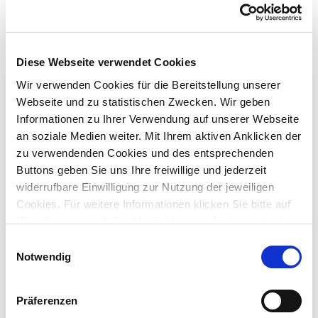
Ich werde an der Veranstaltung teilnehmen.
Nachname
*
Diese Webseite verwendet Cookies
Vorname
*
Wir verwenden Cookies für die Bereitstellung unserer
Webseite und zu statistischen Zwecken. Wir geben
Informationen zu Ihrer Verwendung auf unserer Webseite
Schule
*
an soziale Medien weiter. Mit Ihrem aktiven Anklicken der
zu verwendenden Cookies und des entsprechenden
Buttons geben Sie uns Ihre freiwillige und jederzeit
Ort
*
widerrufbare Einwilligung zur Nutzung der jeweiligen
Cookies. Für weitere Informationen klicken Sie bitte auf
"Details anzeigen". Die Möglichkeit zur Änderung besteht
E-Mail
*
auf der Seite "Datenschutzerklärung".
Einwilligungsauswahl
Datenschutzerklärung
|
Impressum
Notwendig
Präferenzen
Einwilligung zur Datenverarbeitung