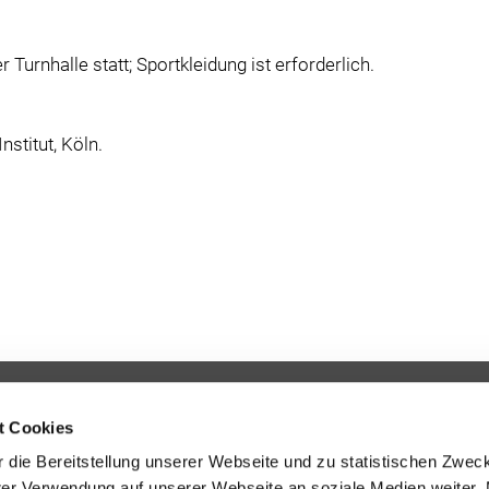
r Turnhalle statt; Sportkleidung ist erforderlich.
stitut, Köln.
Programm
t Cookies
Lehrkräfte
 die Bereitstellung unserer Webseite und zu statistischen Zwec
Ärztinnen und Ärzte
rer Verwendung auf unserer Webseite an soziale Medien weiter. 