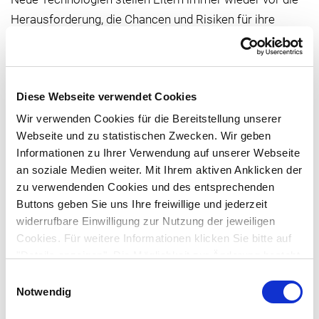
Herausforderung, die Chancen und Risiken für ihre
Kinder abzuwägen. Fachgerechte Informationen, wie
Eltern den Weg ins Internet für Grundschulkinder durch
die Auswahl altersgerechter Angebote sowie
Diese Webseite verwendet Cookies
Einstellungen sicher gestalten, können helfen. Mit der
Einführung von KI-gestützten Chat-Modellen wie Mistral,
Wir verwenden Cookies für die Bereitstellung unserer
Webseite und zu statistischen Zwecken. Wir geben
Claude 3 Haiku, Llama, ChatGPT oder anderen
Informationen zu Ihrer Verwendung auf unserer Webseite
Technologien, werden Audio-, Text-, Bild- und
an soziale Medien weiter. Mit Ihrem aktiven Anklicken der
Videobeiträge erzeugt, deren Ergebnisse Kinder wie
zu verwendenden Cookies und des entsprechenden
Erwachsene faszinieren. Der Frage, wo stoßen Kinder
Buttons geben Sie uns Ihre freiwillige und jederzeit
im Internet auf KI-generierte Inhalte oder Angebote, wie
widerrufbare Einwilligung zur Nutzung der jeweiligen
abgesichert ist deren Informationsgehalt und welcher
Cookies. Für weitere Informationen klicken Sie bitte auf
"Details anzeigen". Die Möglichkeit zur Änderung besteht
Umgang empfiehlt sich, um Risiken zu vermeiden, gehen
auf der Seite "Datenschutzerklärung".
Einwilligungsauswahl
wir in dieser Veranstaltung nach.
Datenschutzerklärung
|
Impressum
Notwendig
In diesem Online-Medienseminar freuen wir uns auf