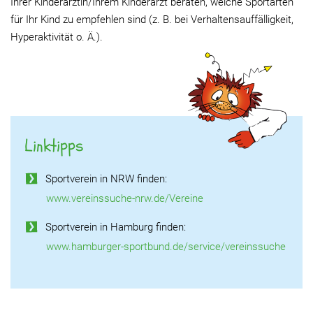
Ihrer Kinderärztin/Ihrem Kin­der­arzt bera­ten, welche Sport­ar­ten
für Ihr Kind zu emp­feh­len sind (z. B. bei Ver­hal­tens­auf­fäl­lig­keit,
Hyper­ak­ti­vi­tät o. Ä.).
Linktipps
Sportverein in NRW finden:
www.vereinssuche-nrw.de/Vereine
Sportverein in Hamburg finden:
www.hamburger-sportbund.de/service/vereinssuche