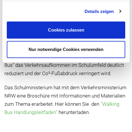
Konzept verbindet Bewegung, Sicherheit und
Selbständigkeit im Verkehr.
Details zeigen
Die Kinder sind schon vor dem Unterricht körperlich
Cookies zulassen
aktiv und können an der frischen Luft die letzte Müdigkeit
abschütteln. Auch lernen sie mit dem
Walking-Bus" sich
"
auf ihrem Schulweg sicher im Verkehr zu bewegen.
Nur notwendige Cookies verwenden
Weitere positive Effekte sind, dass durch den "Walking
Bus" das Verkehrsaufkommen im Schulumfeld deutlich
reduziert und der Co²-Fußabdruck verringert wird.
Das Schulministerium hat mit dem Verkehrsministerium
NRW eine Broschüre mit Informationen und Materialien
zum Thema erarbeitet. Hier können Sie den
"Walking
Bus Handlungsleitfaden"
herunterladen.