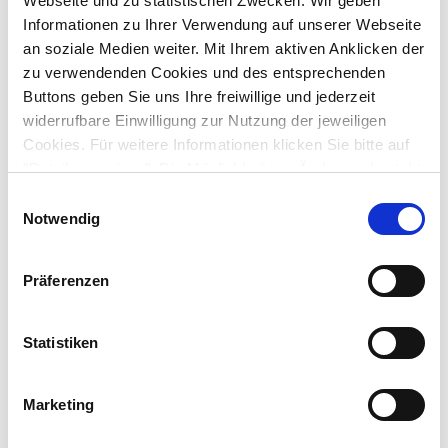
Webseite und zu statistischen Zwecken. Wir geben
Walking Bus
Informationen zu Ihrer Verwendung auf unserer Webseite
an soziale Medien weiter. Mit Ihrem aktiven Anklicken der
zu verwendenden Cookies und des entsprechenden
Buttons geben Sie uns Ihre freiwillige und jederzeit
widerrufbare Einwilligung zur Nutzung der jeweiligen
Cookies. Für weitere Informationen klicken Sie bitte auf
"Details anzeigen". Die Möglichkeit zur Änderung besteht
auf der Seite "Datenschutzerklärung".
Einwilligungsauswahl
Datenschutzerklärung
|
Impressum
Notwendig
Präferenzen
Statistiken
© Lisa Boy
Lehrkräfte und Eltern können gemeinsam den
Walking-
"
Marketing
Bus" an ihrer Schule etablieren. Das
Walking Bus"
"